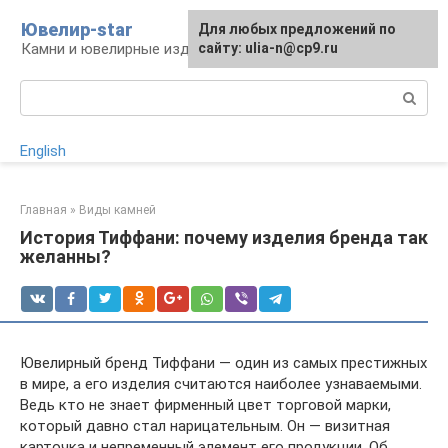
Перейти
Ювелир-star
Для любых предложений по
к
Камни и ювелирные изделия
сайту: ulia-n@cp9.ru
контенту
Поиск:
English
Главная
»
Виды камней
История Тиффани: почему изделия бренда так
желанны?
Ювелирный бренд Тиффани — один из самых престижных
в мире, а его изделия считаются наиболее узнаваемыми.
Ведь кто не знает фирменный цвет торговой марки,
который давно стал нарицательным. Он — визитная
карточка и непременный элемент его продукции. Об