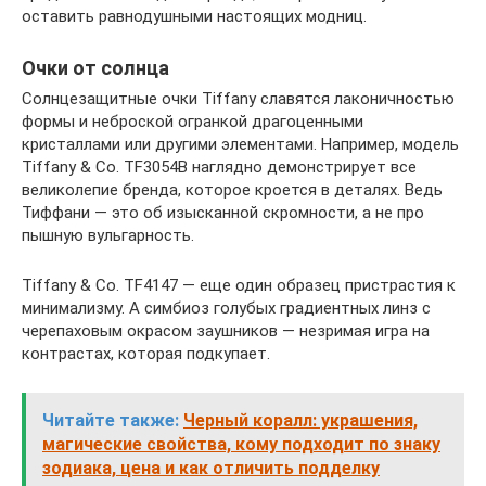
оставить равнодушными настоящих модниц.
Очки от солнца
Солнцезащитные очки Tiffany славятся лаконичностью
формы и неброской огранкой драгоценными
кристаллами или другими элементами. Например, модель
Tiffany & Co. TF3054B наглядно демонстрирует все
великолепие бренда, которое кроется в деталях. Ведь
Тиффани — это об изысканной скромности, а не про
пышную вульгарность.
Tiffany & Co. TF4147 — еще один образец пристрастия к
минимализму. А симбиоз голубых градиентных линз с
черепаховым окрасом заушников — незримая игра на
контрастах, которая подкупает.
Читайте также:
Черный коралл: украшения,
магические свойства, кому подходит по знаку
зодиака, цена и как отличить подделку