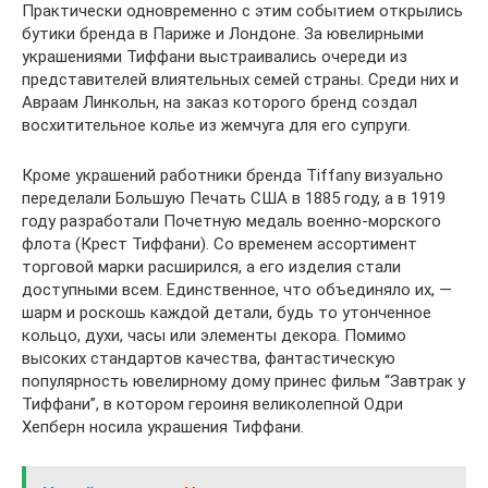
Практически одновременно с этим событием открылись
бутики бренда в Париже и Лондоне. За ювелирными
украшениями Тиффани выстраивались очереди из
представителей влиятельных семей страны. Среди них и
Авраам Линкольн, на заказ которого бренд создал
восхитительное колье из жемчуга для его супруги.
Кроме украшений работники бренда Tiffany визуально
переделали Большую Печать США в 1885 году, а в 1919
году разработали Почетную медаль военно-морского
флота (Крест Тиффани). Со временем ассортимент
торговой марки расширился, а его изделия стали
доступными всем. Единственное, что объединяло их, —
шарм и роскошь каждой детали, будь то утонченное
кольцо, духи, часы или элементы декора. Помимо
высоких стандартов качества, фантастическую
популярность ювелирному дому принес фильм “Завтрак у
Тиффани”, в котором героиня великолепной Одри
Хепберн носила украшения Тиффани.