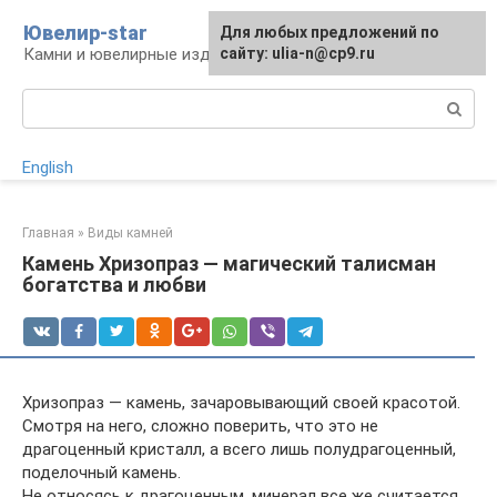
Перейти
Ювелир-star
Для любых предложений по
к
Камни и ювелирные изделия
сайту: ulia-n@cp9.ru
контенту
Поиск:
English
Главная
»
Виды камней
Камень Хризопраз — магический талисман
богатства и любви
Хризопраз — камень, зачаровывающий своей красотой.
Смотря на него, сложно поверить, что это не
драгоценный кристалл, а всего лишь полудрагоценный,
поделочный камень.
Не относясь к драгоценным, минерал все же считается