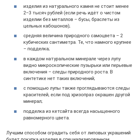
изделия из натурального камня не стоит менее
2–3 тысяч рублей (если речь идёт о чистом
изделии без металлов – бусы, браслеты из
цельных кабошонов);
средняя величина природного самоцвета – 2
кубических сантиметра. Те, что намного крупнее
– подделка;
в каждом натуральном минерале через лупу
видно микроскопические пузырьки или перьевые
включения – следы природного роста. В
синтетике нет таких включений;
с помощью лупы также проглядываются следы
красителей, если под хризопраз окрашен другой
минерал;
подделка из кетсайта всегда насыщенного
равномерного цвета.
Лучшим способом оградить себя от липовых украшений
будет покупка изделия в специализированном,