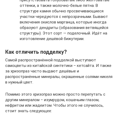
присутствовать голубоватые либо желтоватые
оттенки, а также молочно-белые пятна. В
структуре камня обычно просвечивающиеся
участки чередуются с непрозрачными. Бывают
включения окислов марганца, которые иногда
образуют дендриты (образования ветвящейся
структуры). Этот сорт — поделочный. Идёт на
изготовление дешёвой бижутерии.
Как отличить подделку?
Самой распространённой подделкой выступают
самоцветы из китайской синтетики – кетсайта. И также
за хризопраз часто выдают дешёвые и
распространённые минералы, окрашенные солями никеля
в нужный цвет.
Помимо этого хризопраз можно просто перепутать с
другим минералом – изумрудом, кошачьим глазом,
нефритом или жадеитом. Чтобы этого не случилось,
стоит знать следующее: