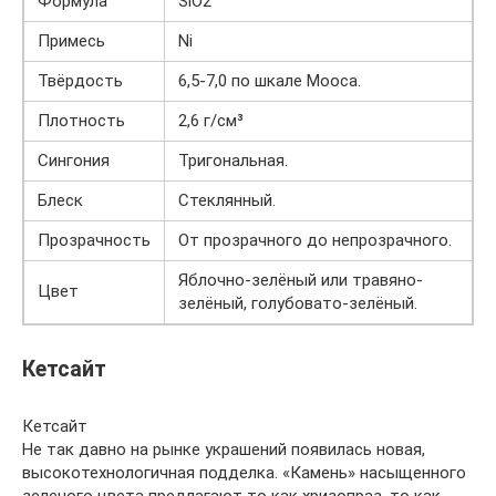
Формула
SiO2
Примесь
Ni
Твёрдость
6,5-7,0 по шкале Мооса.
Плотность
2,6 г/см³
Сингония
Тригональная.
Блеск
Стеклянный.
Прозрачность
От прозрачного до непрозрачного.
Яблочно-зелёный или травяно-
Цвет
зелёный, голубовато-зелёный.
Кетсайт
Кетсайт
Не так давно на рынке украшений появилась новая,
высокотехнологичная подделка. «Камень» насыщенного