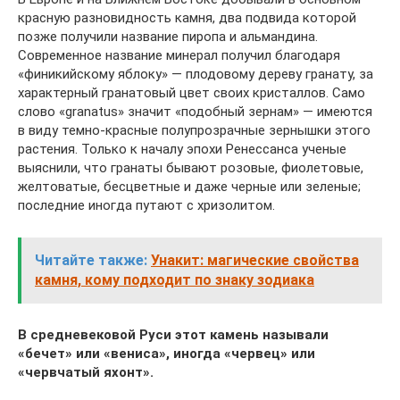
красную разновидность камня, два подвида которой
позже получили название пиропа и альмандина.
Современное название минерал получил благодаря
«финикийскому яблоку» — плодовому дереву гранату, за
характерный гранатовый цвет своих кристаллов. Само
слово «granatus» значит «подобный зернам» — имеются
в виду темно-красные полупрозрачные зернышки этого
растения. Только к началу эпохи Ренессанса ученые
выяснили, что гранаты бывают розовые, фиолетовые,
желтоватые, бесцветные и даже черные или зеленые;
последние иногда путают с хризолитом.
Читайте также:
Унакит: магические свойства
камня, кому подходит по знаку зодиака
В средневековой Руси этот камень называли
«бечет» или «вениса», иногда «червец» или
«червчатый яхонт».