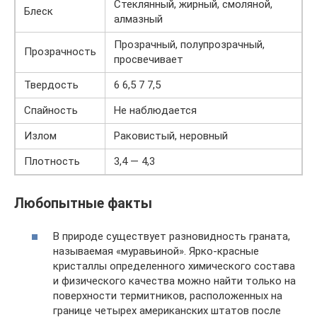
Стеклянный, жирный, смоляной,
Блеск
алмазный
Прозрачный, полупрозрачный,
Прозрачность
просвечивает
Твердость
6 6,5 7 7,5
Спайность
Не наблюдается
Излом
Раковистый, неровный
Плотность
3,4 — 4,3
Любопытные факты
В природе существует разновидность граната,
называемая «муравьиной». Ярко-красные
кристаллы определенного химического состава
и физического качества можно найти только на
поверхности термитников, расположенных на
границе четырех американских штатов после