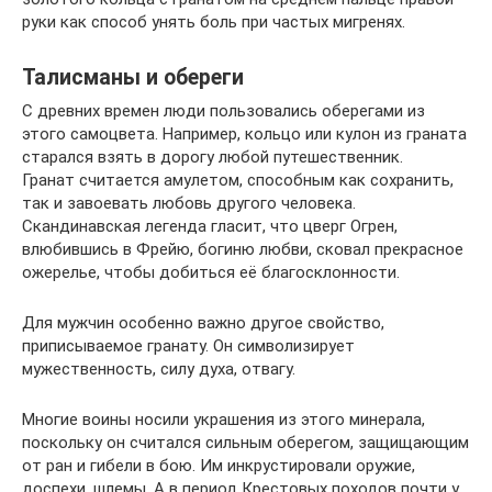
руки как способ унять боль при частых мигренях.
Талисманы и обереги
С древних времен люди пользовались оберегами из
этого самоцвета. Например, кольцо или кулон из граната
старался взять в дорогу любой путешественник.
Гранат считается амулетом, способным как сохранить,
так и завоевать любовь другого человека.
Скандинавская легенда гласит, что цверг Огрен,
влюбившись в Фрейю, богиню любви, сковал прекрасное
ожерелье, чтобы добиться её благосклонности.
Для мужчин особенно важно другое свойство,
приписываемое гранату. Он символизирует
мужественность, силу духа, отвагу.
Многие воины носили украшения из этого минерала,
поскольку он считался сильным оберегом, защищающим
от ран и гибели в бою. Им инкрустировали оружие,
доспехи, шлемы. А в период Крестовых походов почти у