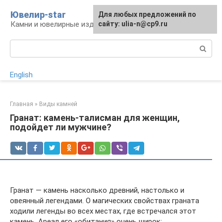
Перейти
Ювелир-star
Для любых предложений по
к
Камни и ювелирные изделия
сайту: ulia-n@cp9.ru
контенту
Поиск:
English
Главная
»
Виды камней
Гранат: камень-талисман для женщин,
подойдет ли мужчине?
Гранат — камень насколько древний, настолько и
овеянный легендами. О магических свойствах граната
ходили легенды во всех местах, где встречался этот
камень. Ареал его «обитания» очень широк: