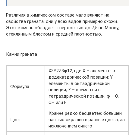
Различия в химическом составе мало влияют на
свойства граната, они у всех видов примерно схожи.
Этот камень обладает твердостью до 7,5 по Моосу,
стеклянным блеском и средней плотностью.
Камни граната
X3Y2Z3φ12, где X – элементы в
додекаэдрической позиции; Y –
элементы в октаэдрической
Формула
позиции; Z – элементы в
тетраэдрической позиции; φ – O,
OH или F
Крайне редко бесцветен; большей
Цвет
частью окрашен в разные цвета, за
исключением синего