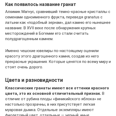
Как появилось название гранат
Алхимик Магнус, сравнивший темно-красные кристаллы с
семенами одноименного фрукта, переведя granatus с
латыни как «подобный зернам», дал камню его нынешнее
название. В XVII веке после обнаружения крупных
месторождений в Богемии его стали считать
полудрагоценным камнем.
Именно чешские ювелиры по-настоящему оценили
красоту этого драгоценного камня, создав из него
прекрасные украшения. Которые ценятся по всему миру и
стоят очень дорого.
Цвета и разновидности
Классические гранаты имеют все оттенки красного
цвета, это их основной отличительный признак.
В
отличие от рубина плоды «финикийского яблока» не
настолько прозрачны, в них присутствует легкая
муаровая дымка. Отдельные экземпляры имеют
фиолетовый цвет, отдельные — черный, иные