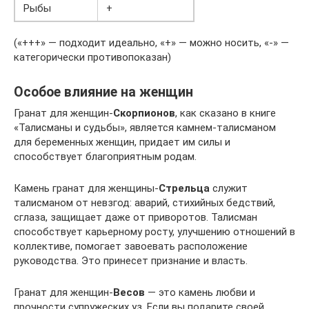
Рыбы
+
(«+++» — подходит идеально, «+» — можно носить, «-» —
категорически противопоказан)
Особое влияние на женщин
Гранат для женщин-
Скорпионов
, как сказано в книге
«Талисманы и судьбы», является камнем-талисманом
для беременных женщин, придает им силы и
способствует благоприятным родам.
Камень гранат для женщины-
Стрельца
служит
талисманом от невзгод: аварий, стихийных бедствий,
сглаза, защищает даже от приворотов. Талисман
способствует карьерному росту, улучшению отношений в
коллективе, помогает завоевать расположение
руководства. Это принесет признание и власть.
Гранат для женщин-
Весов
— это камень любви и
прочности супружеских уз. Если вы подарите своей