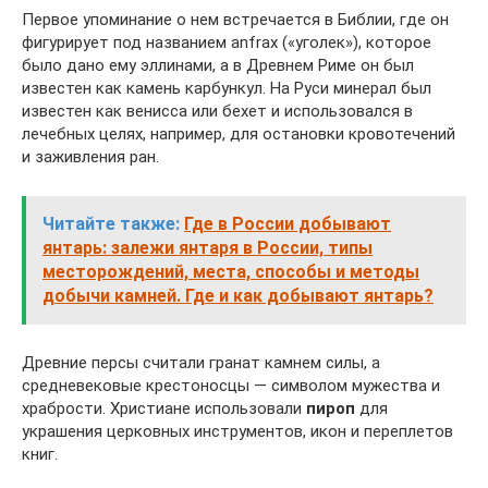
Первое упоминание о нем встречается в Библии, где он
фигурирует под названием anfrax («уголек»), которое
было дано ему эллинами, а в Древнем Риме он был
известен как камень карбункул. На Руси минерал был
известен как венисса или бехет и использовался в
лечебных целях, например, для остановки кровотечений
и заживления ран.
Читайте также:
Где в России добывают
янтарь: залежи янтаря в России, типы
месторождений, места, способы и методы
добычи камней. Где и как добывают янтарь?
Древние персы считали гранат камнем силы, а
средневековые крестоносцы ― символом мужества и
храбрости. Христиане использовали
пироп
для
украшения церковных инструментов, икон и переплетов
книг.