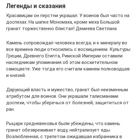
Легенды и сказания
Красавицам он перстни украшал. У воинов был часто на
доспехах. На шапке Мономаха, кроме меха Большой
гранат торжественно блистал! Демеева Светлана
Камень сопровождал человека всегда, и к минералу во
все времена люди относились с восхищением. Культуры
Греции, Древнего Египта, Римской Империи оставили
наследникам упоминания об этом восхитительном
самоцвете. Уже тогда его считали камнем полководцев
и князей.
Дарующий власть и мужество, гранат был неизменным
атрибутом для воинов. Они украшали талисманами
доспехи, чтобы уберечься от болезней, защититься от
ран.
Рыцари средневековья были убеждены, что камень
гранат обезвреживает воду, нейтрализует яды.
Возлюбленная, с трепетом ожидавшая избранника в