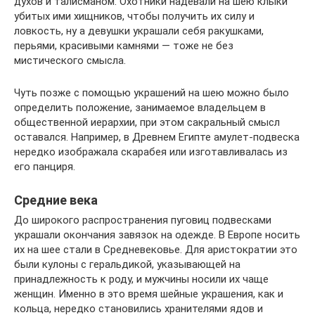
духов и талисманом. Охотники надевали на шею клыки
убитых ими хищников, чтобы получить их силу и
ловкость, ну а девушки украшали себя ракушками,
перьями, красивыми камнями — тоже не без
мистического смысла.
Чуть позже с помощью украшений на шею можно было
определить положение, занимаемое владельцем в
общественной иерархии, при этом сакральный смысл
оставался. Например, в Древнем Египте амулет-подвеска
нередко изображала скарабея или изготавливалась из
его панциря.
Средние века
До широкого распространения пуговиц подвесками
украшали окончания завязок на одежде. В Европе носить
их на шее стали в Средневековье. Для аристократии это
были кулоны с геральдикой, указывающей на
принадлежность к роду, и мужчины носили их чаще
женщин. Именно в это время шейные украшения, как и
кольца, нередко становились хранителями ядов и