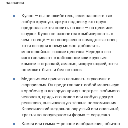
названия:
Кулон — вы не ошибётесь, если назовёте так
любую крупную, яркую подвеску, которую
предполагается носить на шее — на цепи или
шнурке. Кулон не захочется комбинировать с
чем-то ещё — он совершенно самодостаточен,
хотя сегодня к нему можно добавлять
многослойные тонкие цепочки. Нередко его
изготавливают с кабошоном или крупным
камнем с огранкой, эмалью, инкрустацией, хотя
он может быть и без вставок.
Медальоном принято называть «кулончик с
сюрпризом». Он представляет собой маленькую
коробочку, в которую прячут портрет любимого
человека, прядь его волос или любую другую
реликвию, вызывающую тёплые воспоминания.
Классический медальон округлый или овальный,
третья по популярности форма — сердечко.
Камея или гемма — резное изображение, обычно