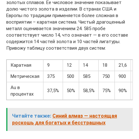
золотых сплавов. Ее числовое значение показывает
долю чистого золота в изделии. В странах США и
Европы по традиции применяется более сложная в
восприятии – каратная система. Чистый драгоценный
металл оценивается значением 24. 585 пробе
соответствует число 14, что означает — в его составе
содержится 14 частей золота и 10 частей лигатуры.
Привожу таблицу соответствия двух систем:
Каратная
9
12
14
18
21,6
2
Метрическая
375
500
585
750
900
9
Аu в
37,5%
50%
58,5%
75%
90%
9
процентах
Читайте также:
Синий алмаз — настоящая
роскошь для богатых и бесстрашных