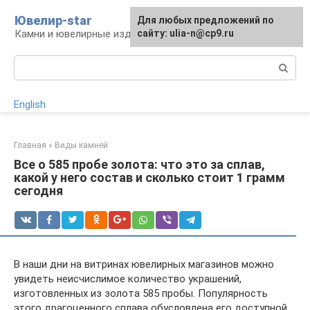
Перейти
Ювелир-star
Для любых предложений по
к
Камни и ювелирные изделия
сайту: ulia-n@cp9.ru
контенту
Поиск:
English
Главная
»
Виды камней
Все о 585 пробе золота: что это за сплав,
какой у него состав и сколько стоит 1 грамм
сегодня
В наши дни на витринах ювелирных магазинов можно
увидеть неисчислимое количество украшений,
изготовленных из золота 585 пробы. Популярность
этого драгоценного сплава обусловлена его доступной