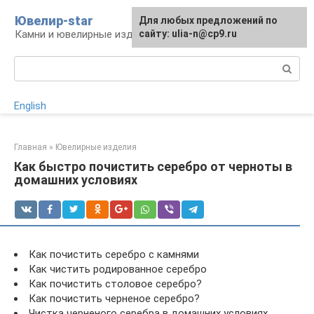
Перейти
Ювелир-star
Для любых предложений по
к
Камни и ювелирные изделия
сайту: ulia-n@cp9.ru
контенту
Поиск:
English
Главная
»
Ювелирные изделия
Как быстро почистить серебро от черноты в
домашних условиях
Как почистить серебро с камнями
Как чистить родированное серебро
Как почистить столовое серебро?
Как почистить черненое серебро?
Чистка черненого серебра в домашних условиях