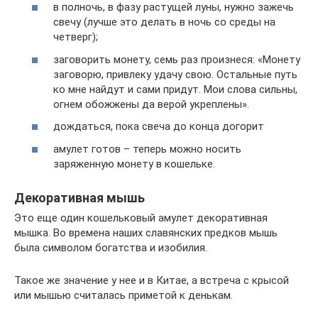
в полночь, в фазу растущей луны, нужно зажечь
свечу (лучше это делать в ночь со среды на
четверг);
заговорить монету, семь раз произнеся: «Монету
заговорю, привлеку удачу свою. Остальные путь
ко мне найдут и сами придут. Мои слова сильны,
огнем обожжены да верой укреплены».
дождаться, пока свеча до конца догорит
амулет готов – теперь можно носить
заряженную монету в кошельке.
Декоративная мышь
Это еще один кошельковый амулет декоративная
мышка. Во времена наших славянских предков мышь
была символом богатства и изобилия.
Такое же значение у нее и в Китае, а встреча с крысой
или мышью считалась приметой к денькам.