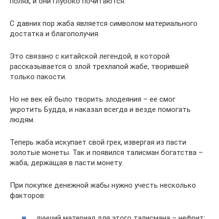
полях, и они глубоко почитаются.
С давних пор жаба является символом материального
достатка и благополучия.
Это связано с китайской легендой, в которой
рассказывается о злой трехлапой жабе, творившей
только пакости.
Но не век ей было творить злодеяния – ее смог
укротить Будда, и наказал всегда и везде помогать
людям.
Теперь жаба искупает свой грех, извергая из пасти
золотые монеты. Так и появился талисман богатства ­­­–
жаба, держащая в пасти монету.
При покупке денежной жабы нужно учесть несколько
факторов:
лучший материал для этого талисмана – нефрит;