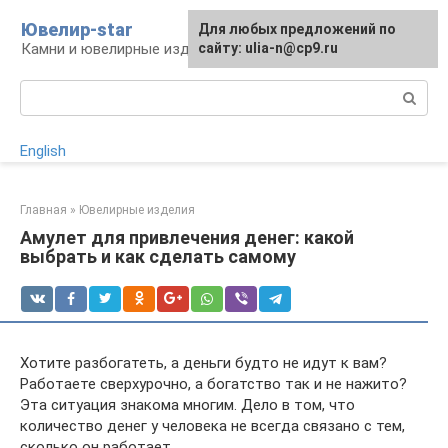
Перейти
Ювелир-star
Для любых предложений по
к
Камни и ювелирные изделия
сайту: ulia-n@cp9.ru
контенту
Поиск:
English
Главная
»
Ювелирные изделия
Амулет для привлечения денег: какой
выбрать и как сделать самому
Хотите разбогатеть, а деньги будто не идут к вам?
Работаете сверхурочно, а богатство так и не нажито?
Эта ситуация знакома многим. Дело в том, что
количество денег у человека не всегда связано с тем,
сколько он работает.