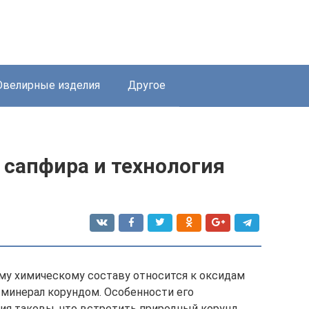
велирные изделия
Другое
сапфира и технология
му химическому составу относится к оксидам
минерал корундом. Особенности его
ия таковы, что встретить природный корунд