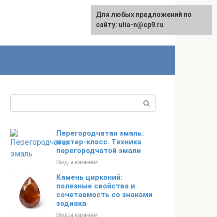
Для любых предложений по
English
сайту: ulia-n@cp9.ru
Поиск:
Перегородчатая эмаль:
мастер-класс. Техника
перегородчатой эмали
Виды камней
Камень цирконий:
полезные свойства и
сочетаемость со знаками
зодиака
Виды камней