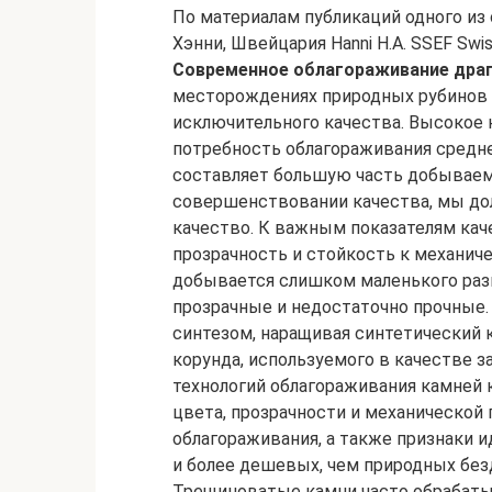
По материалам публикаций одного из
Хэнни, Швейцария Hanni H.A. SSEF Swiss
Современное облагораживание драг
месторождениях природных рубинов 
исключительного качества. Высокое 
потребность облагораживания средне
составляет большую часть добываем
совершенствовании качества, мы до
качество. К важным показателям каче
прозрачность и стойкость к механи
добывается слишком маленького раз
прозрачные и недостаточно прочные.
синтезом, наращивая синтетический 
корунда, используемого в качестве з
технологий облагораживания камней 
цвета, прозрачности и механической
облагораживания, а также признаки 
и более дешевых, чем природных бе
Трещиноватые камни часто обрабаты