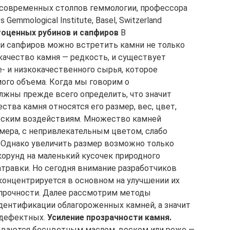
 современных столпов геммологии, профессора
 Gemmological Institute, Basel, Switzerland
оценных рубинов и сапфиров
В
и сапфиров можно встретить камни не только
качество камня — редкость, и существует
- и низкокачественного сырья, которое
ого объема. Когда мы говорим о
лжны прежде всего определить, что значит
ства камня относятся его размер, вес, цвет,
ческим воздействиям. Множество камней
мера, с непривлекательным цветом, слабо
 Однако увеличить размер возможно только
корунд на маленький кусочек природного
атравки. Но сегодня внимание разработчиков
концентрируется в основном на улучшении их
 прочности. Далее рассмотрим методы
идентификации облагороженных камней, а значит
здефектных.
Усиление прозрачности камня.
ваются бесцветным маслом, воском или реже —