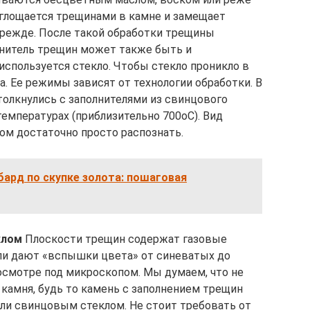
оглощается трещинами в камне и замещает
прежде. После такой обработки трещины
лнитель трещин может также быть и
 используется стекло. Чтобы стекло проникло в
. Ее режимы зависят от технологии обработки. В
олкнулись с заполнителями из свинцового
температурах (приблизительно 700oC). Вид
м достаточно просто распознать.
ард по скупке золота: пошаговая
клом
Плоскости трещин содержат газовые
ли дают «вспышки цвета» от синеватых до
осмотре под микроскопом. Мы думаем, что не
камня, будь то камень с заполнением трещин
или свинцовым стеклом. Не стоит требовать от