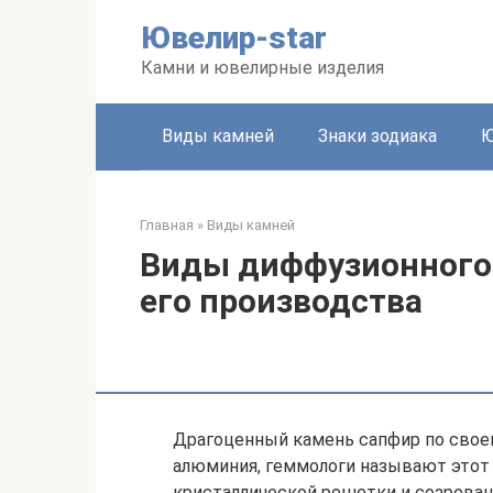
Перейти
Ювелир-star
к
контенту
Камни и ювелирные изделия
Виды камней
Знаки зодиака
Ю
Главная
»
Виды камней
Виды диффузионного 
его производства
Драгоценный камень сапфир по свое
алюминия, геммологи называют этот 
кристаллической решетки и созреван