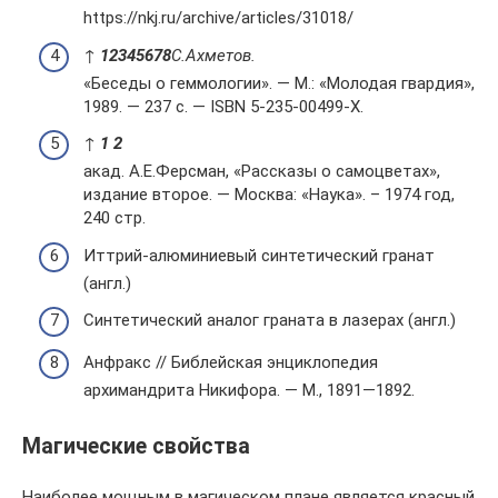
https://nkj.ru/archive/articles/31018/
↑
1
2
3
4
5
6
7
8
С.Ахметов.
«Беседы о геммологии». — М.: «Молодая гвардия»,
1989. — 237 с. — ISBN 5-235-00499-X.
↑
1
2
акад. А.Е.Ферсман, «Рассказы о самоцветах»,
издание второе. — Москва: «Наука». – 1974 год,
240 стр.
Иттрий-алюминиевый синтетический гранат
(англ.)
Синтетический аналог граната в лазерах (англ.)
Анфракс // Библейская энциклопедия
архимандрита Никифора. — М., 1891—1892.
Магические свойства
Наиболее мощным в магическом плане является красный