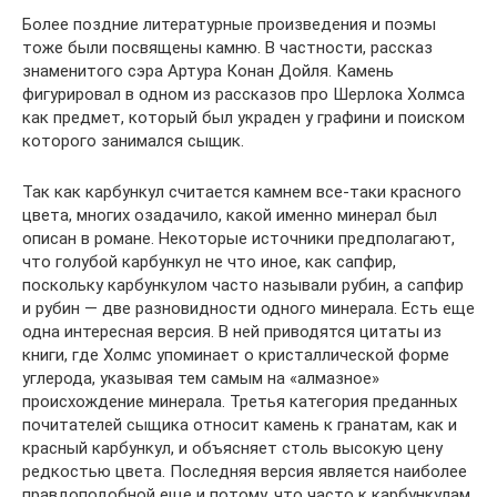
Более поздние литературные произведения и поэмы
тоже были посвящены камню. В частности, рассказ
знаменитого сэра Артура Конан Дойля. Камень
фигурировал в одном из рассказов про Шерлока Холмса
как предмет, который был украден у графини и поиском
которого занимался сыщик.
Так как карбункул считается камнем все-таки красного
цвета, многих озадачило, какой именно минерал был
описан в романе. Некоторые источники предполагают,
что голубой карбункул не что иное, как сапфир,
поскольку карбункулом часто называли рубин, а сапфир
и рубин — две разновидности одного минерала. Есть еще
одна интересная версия. В ней приводятся цитаты из
книги, где Холмс упоминает о кристаллической форме
углерода, указывая тем самым на «алмазное»
происхождение минерала. Третья категория преданных
почитателей сыщика относит камень к гранатам, как и
красный карбункул, и объясняет столь высокую цену
редкостью цвета. Последняя версия является наиболее
правдоподобной еще и потому, что часто к карбункулам