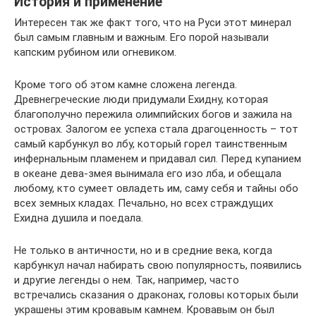
История и применение
Интересен так же факт того, что на Руси этот минерал
был самым главным и важным. Его порой называли
капским рубином или огневиком.
Кроме того об этом камне сложена легенда.
Древнегреческие люди придумали Ехидну, которая
благополучно пережила олимпийских богов и зажила на
островах. Залогом ее успеха стала драгоценность – тот
самый карбункул во лбу, который горел таинственным
инфернальным пламенем и придавал сил. Перед купанием
в океане дева-змея вынимала его изо лба, и обещала
любому, кто сумеет овладеть им, саму себя и тайны обо
всех земных кладах. Печально, но всех страждущих
Ехидна душила и поедала.
Не только в античности, но и в средние века, когда
карбункул начал набирать свою популярность, появились
и другие легенды о нем. Так, например, часто
встречались сказания о драконах, головы которых были
украшены этим кровавым камнем. Кровавым он был