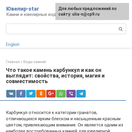
Перейти
Ювелир-star
Для любых предложений по
к
Камни и ювелирные изделия
сайту: ulia-n@cp9.ru
контенту
Поиск:
English
Главная
»
Виды камней
Что такое камень карбункул и как он
выглядит: свойства, история, магия и
совместимость
Карбункул относится к категории гранатов,
отличающихся ярким блеском и насыщенным красным
цветом, привлекающим внимание. Он является одним из
наиболее востребованных камней для ювелирной