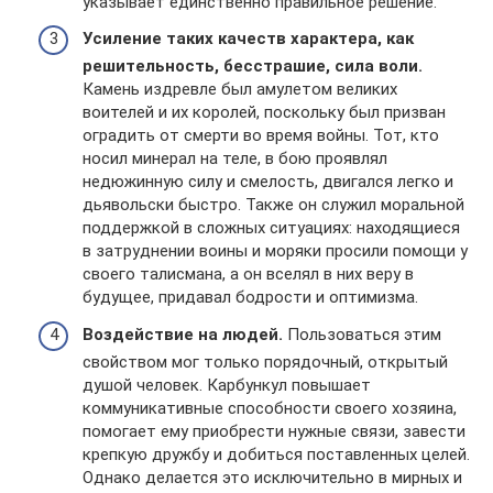
указывает единственно правильное решение.
Усиление таких качеств характера, как
решительность, бесстрашие, сила воли.
Камень издревле был амулетом великих
воителей и их королей, поскольку был призван
оградить от смерти во время войны. Тот, кто
носил минерал на теле, в бою проявлял
недюжинную силу и смелость, двигался легко и
дьявольски быстро. Также он служил моральной
поддержкой в сложных ситуациях: находящиеся
в затруднении воины и моряки просили помощи у
своего талисмана, а он вселял в них веру в
будущее, придавал бодрости и оптимизма.
Воздействие на людей.
Пользоваться этим
свойством мог только порядочный, открытый
душой человек. Карбункул повышает
коммуникативные способности своего хозяина,
помогает ему приобрести нужные связи, завести
крепкую дружбу и добиться поставленных целей.
Однако делается это исключительно в мирных и