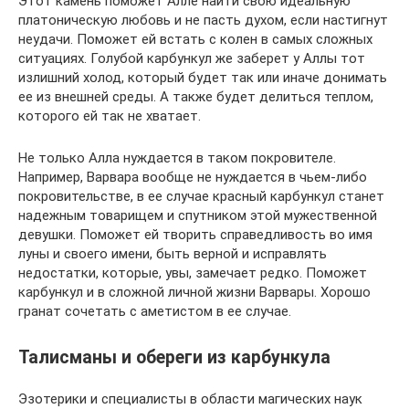
Этот камень поможет Алле найти свою идеальную
платоническую любовь и не пасть духом, если настигнут
неудачи. Поможет ей встать с колен в самых сложных
ситуациях. Голубой карбункул же заберет у Аллы тот
излишний холод, который будет так или иначе донимать
ее из внешней среды. А также будет делиться теплом,
которого ей так не хватает.
Не только Алла нуждается в таком покровителе.
Например, Варвара вообще не нуждается в чьем-либо
покровительстве, в ее случае красный карбункул станет
надежным товарищем и спутником этой мужественной
девушки. Поможет ей творить справедливость во имя
луны и своего имени, быть верной и исправлять
недостатки, которые, увы, замечает редко. Поможет
карбункул и в сложной личной жизни Варвары. Хорошо
гранат сочетать с аметистом в ее случае.
Талисманы и обереги из карбункула
Эзотерики и специалисты в области магических наук