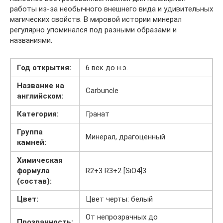
работы из-за необычного внешнего вида и удивительных
магических свойств. В мировой истории минерал
регулярно упоминался под разными образами и
названиями.
Год открытия:
6 век до н.э.
Название на
Carbuncle
английском:
Категория:
Гранат
Группа
Минерал, драгоценный
камней:
Химическая
формула
R2+3 R3+2 [SiO4]3
(состав):
Цвет:
Цвет черты: белый
От непрозрачных до
Прозрачность: