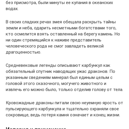
без присмотра, были минуты ее купания в океанских
водах.
В своих сладких речах змея обещала раскрыть тайны
земли и неба, одарить несметными богатствами того,
кто осмелится взять оставленный на берегу камень. Но
ни один стремящийся к наживе представитель
человеческого рода не смог завладеть великой
драгоценностью.
Средневековые легенды описывают карбункул как
обязательный спутник наводящих ужас драконов. По
указанным сведениям минерал был единым целым с
головой этого сказочного, могучего животного и
извлечь его можно было, только отделив голову от тела.
Кровожадные драконы питали свою неуемную ярость от
пульсирующего карбункула и тщательно охраняли свое
сокровище, ведь потеря камня означает и конец жизни.