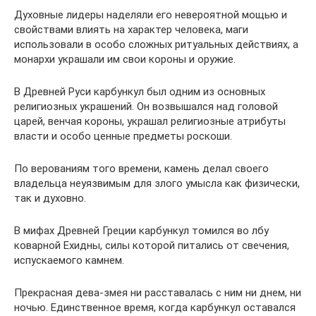
Духовные лидеры наделяли его невероятной мощью и
свойствами влиять на характер человека, маги
использовали в особо сложных ритуальных действиях, а
монархи украшали им свои короны и оружие.
В Древней Руси карбункул был одним из основных
религиозных украшений. Он возвышался над головой
царей, венчая короны, украшал религиозные атрибуты
власти и особо ценные предметы роскоши.
По верованиям того времени, камень делал своего
владельца неуязвимым для злого умысла как физически,
так и духовно.
В мифах Древней Греции карбункул томился во лбу
коварной Ехидны, силы которой питались от свечения,
испускаемого камнем.
Прекрасная дева-змея ни расставалась с ним ни днем, ни
ночью. Единственное время, когда карбункул оставался