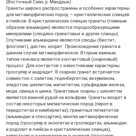
(Восточный Саян, р. Мандрык)
Гранаты широко распространены и особенно характерны
для метаморфических пород — кристаллических сланцев
и гнейсов. В кристаллических сланцах гранаты (главным
образом альмандин) являются породообразующими
минералами (слюдяно-гранатовые и другие сланцы).
Спутниками альмандина являются слюды (биотит,
флогопит), дистен, хлорит. Происхождение граната в
данном случае метаморфическое. Вторым важным
типом генезиса является контактовый (скарновый)
процесс. Для контактов с известняками характерны
гроссуляр и андрадит. В скарнах гранат встречается
совместно с салитом, геденбергитом, везувианом,
эпидотом, шеелитом, магнетитом, сульфидами железа,
меди, свинца и цинка. Гранатовые скарны с шеелитом
являются важной рудой на вольфрам. Гранаты входят в
состав некоторых магматических пород (пироп в
перидотитах и кимберлитах), гранитных пегматитов
(альмандин и спессартин), многих метаморфических
пород (гроссуляр в эклогитах и гроспидитах, альмандин
и родолит в гнейсах и кристаллических сланцах),
известковых и магнезиальных скарнов (гроссуляр,