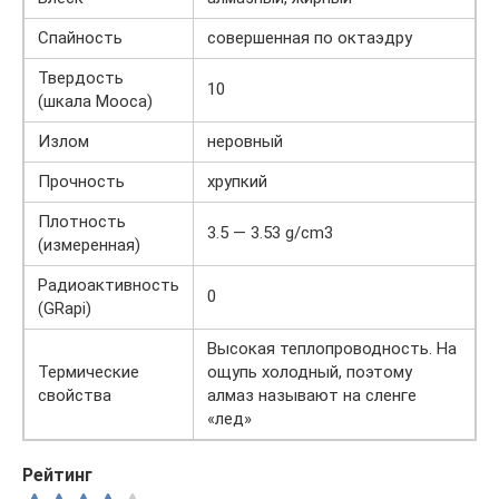
Спайность
совершенная по октаэдру
Твердость
10
(шкала Мооса)
Излом
неровный
Прочность
хрупкий
Плотность
3.5 — 3.53 g/cm3
(измеренная)
Радиоактивность
0
(GRapi)
Высокая теплопроводность. На
Термические
ощупь холодный, поэтому
свойства
алмаз называют на сленге
«лед»
Рейтинг