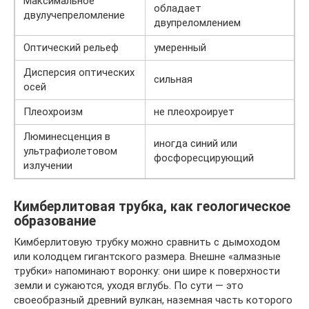
Максимальное
обладает
двулучепреломление
двупреломлением
Оптический рельеф
умеренный
Дисперсия оптических
сильная
осей
Плеохроизм
не плеохроирует
Люминесценция в
иногда синий или
ультрафиолетовом
фосфоресцирующий
излучении
Кимберлитовая трубка, как геологическое
образование
Кимберлитовую трубку можно сравнить с дымоходом
или колодцем гигантского размера. Внешне «алмазные
трубки» напоминают воронку: они шире к поверхности
земли и сужаются, уходя вглубь. По сути — это
своеобразный древний вулкан, наземная часть которого