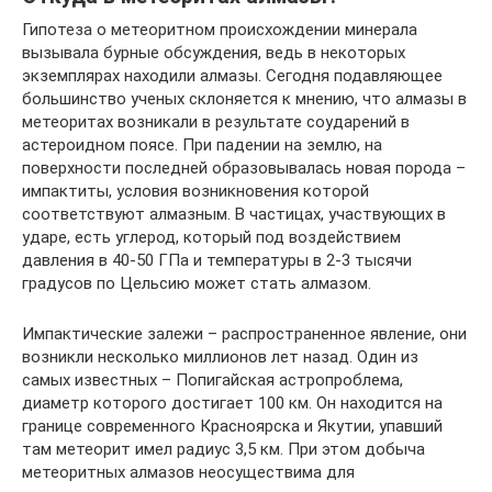
Гипотеза о метеоритном происхождении минерала
вызывала бурные обсуждения, ведь в некоторых
экземплярах находили алмазы. Сегодня подавляющее
большинство ученых склоняется к мнению, что алмазы в
метеоритах возникали в результате соударений в
астероидном поясе. При падении на землю, на
поверхности последней образовывалась новая порода –
импактиты, условия возникновения которой
соответствуют алмазным. В частицах, участвующих в
ударе, есть углерод, который под воздействием
давления в 40-50 ГПа и температуры в 2-3 тысячи
градусов по Цельсию может стать алмазом.
Импактические залежи – распространенное явление, они
возникли несколько миллионов лет назад. Один из
самых известных – Попигайская астропроблема,
диаметр которого достигает 100 км. Он находится на
границе современного Красноярска и Якутии, упавший
там метеорит имел радиус 3,5 км. При этом добыча
метеоритных алмазов неосуществима для