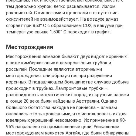
тем довольно хрупок, легко раскалывается. Излом
раковистый. С кислотами и щелочами в отсутствие
окислителей не взаимодействует. На воздухе алмаз
сгорает при 850° С с образованием СО2; в вакууме при
температуре свыше 1.500° С переходит в графит.
Месторождения
Месторождения алмазов бывают двух видов: коренных
в виде кимберлитовых и лампроитовых трубок и
россыпей. Последние являются вторичными
месторождения, они образуются при разрушении
коренных. В подавляющем большинстве случаев добыча
происходит в трубках. Лампроитовые трубки –
разновидность магматических пород, их крупные залежи
в конце 20 века были найдены в Австралии. Однако
большого богатства находка не принесла – алмазы
оказались столь крошечными, что использовать их для
ювелирных украшений невозможно. Их применение в 90-
95% направлено на промышленные цели. Уникальным
месторождением является Аргайл, где были обнаружены