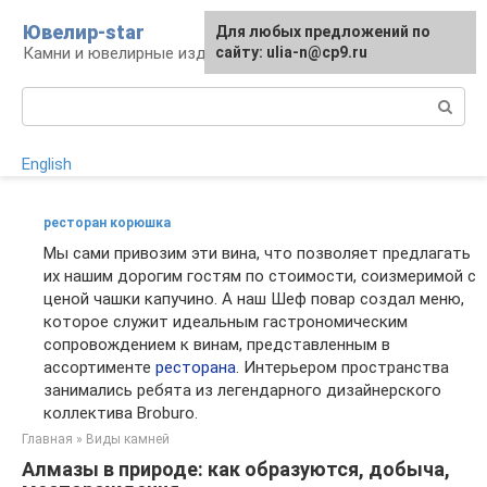
Перейти
Ювелир-star
Для любых предложений по
к
Камни и ювелирные изделия
сайту: ulia-n@cp9.ru
контенту
Поиск:
English
ресторан корюшка
Мы сами привозим эти вина, что позволяет предлагать
их нашим дорогим гостям по стоимости, соизмеримой с
ценой чашки капучино. А наш Шеф повар создал меню,
которое служит идеальным гастрономическим
сопровождением к винам, представленным в
ассортименте
ресторана
. Интерьером пространства
занимались ребята из легендарного дизайнерского
коллектива Broburo.
Главная
»
Виды камней
Алмазы в природе: как образуются, добыча,