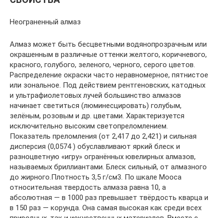
Неограненный алмаз
Алмаз может быть бесцветными водянопрозрачным или
окрашенным в различные оттенки желтого, коричневого,
красного, голубого, зеленого, черного, серого цветов.
Распределение окраски часто неравномерное, пятнистое
или зональное. Под действием рентгеновских, катодных
и ультрафиолетовых лучей большинство алмазов
начинает светиться (люминесцировать) голубым,
зелёным, розовым и др. цветами. Характеризуется
исключительно высоким светопреломлением.
Показатель преломления (от 2,417 до 2,421) и сильная
дисперсия (0,0574 ) обуславливают яркий блеск и
разноцветную «игру» огранённых ювелирных алмазов,
называемых бриллиантами. Блеск сильный, от алмазного
до жирного.Плотность 3,5 г/см3. По шкале Мооса
относительная твердость алмаза равна 10, а
абсолютная — в 1000 раз превышает твёрдость кварца и
в 150 раз — корунда. Она самая высокая как среди всех
природных, так и искусственных материалов. Вместе с