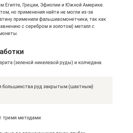
м Египте, Греции, Эфиопии и Южной Америке.
том, но применения найти не могли из-за
атину применили фальшивомонетчики, так как
авнению с серебром и золотом) металл с
монеты.
работки
ерита (зеленой никелевой руды) и колчедана.
я большинства руд закрытым (шахтным)
 тремя методами: