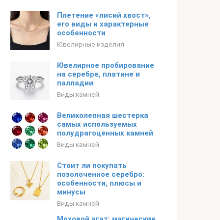
Плетение «лисий хвост»,
его виды и характерные
особенности
Ювелирные изделия
Ювелирное пробирование
на серебре, платине и
палладии
Виды камней
Великолепная шестерка
самых используемых
полудрагоценных камней
Виды камней
Стоит ли покупать
позолоченное серебро:
особенности, плюсы и
минусы
Виды камней
Моховой агат: магические