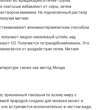
пылью во вращающихся печах-трубах.
е окатыши избавляют от серы, затем
аствором аммиака. На подкисленный раствор
получая металл.
сстанавливают алюминотермическим способом.
 получают медно-никелевый штейн, над
кают СО. Получается тетракарбонилникель. Это
разлагается от воздействия тепла. Металл
итературе также как метод Монда.
л, признанный таковым по всему миру с
амой природой создано для чеканки монет и
оно встречается исключительно в чистом виде,