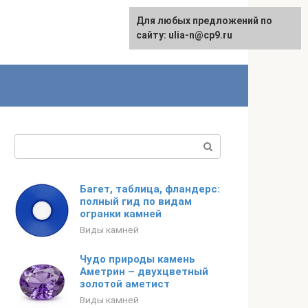
Для любых предложений по
English
сайту: ulia-n@cp9.ru
Поиск:
Багет, таблица, фландерс:
полный гид по видам
огранки камней
Виды камней
Чудо природы камень
Аметрин – двухцветный
золотой аметист
Виды камней