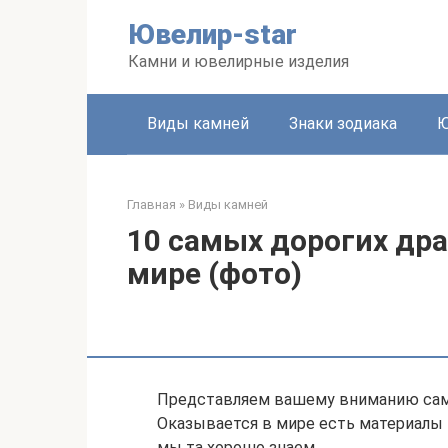
Перейти
Ювелир-star
к
контенту
Камни и ювелирные изделия
Виды камней
Знаки зодиака
Ю
Главная
»
Виды камней
10 самых дорогих др
мире (фото)
Представляем вашему вниманию сам
Оказывается в мире есть материалы 
мы та хорошо знаем.