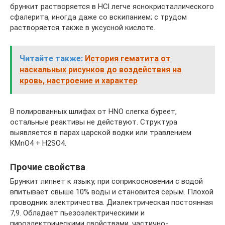
брункит растворяется в НСl легче яснокристаллического
сфалерита, иногда даже со вскипанием; с трудом
растворяется также в уксусной кислоте.
Читайте также:
История гематита от
наскальных рисунков до воздействия на
кровь, настроение и характер
В полированных шлифах от HNO слегка буреет,
остальные реактивы не действуют. Структура
выявляется в парах царской водки или травлением
KMnO4 + H2SO4.
Прочие свойства
Брункит липнет к языку, при соприкосновении с водой
впитывает свыше 10% воды и становится серым. Плохой
проводник электричества. Диэлектрическая постоянная
7,9. Обладает пьезоэлектрическими и
пироэлектрическими свойствами, частично-