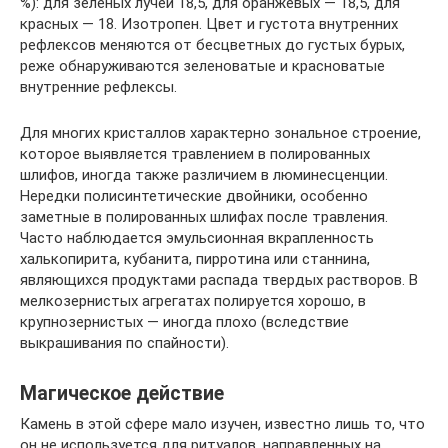
%): для зеленых лучей 18,5, для оранжевых — 18,5, для
красных — 18. Изотропен. Цвет и густота внутренних
рефлексов меняются от бесцветных до густых бурых,
реже обнаруживаются зеленоватые и красноватые
внутренние рефлексы.
Для многих кристаллов характерно зональное строение,
которое выявляется травлением в полированных
шлифов, иногда также различием в люминесценции.
Нередки полисинтетические двойники, особенно
заметные в полированных шлифах после травления.
Часто наблюдается эмульсионная вкрапленность
халькопирита, кубанита, пирротина или станнина,
являющихся продуктами распада твердых растворов. В
мелкозернистых агрегатах полируется хорошо, в
крупнозернистых — иногда плохо (вследствие
выкрашивания по спайности).
Магическое действие
Камень в этой сфере мало изучен, известно лишь то, что
он не используется для ритуалов, направленных на