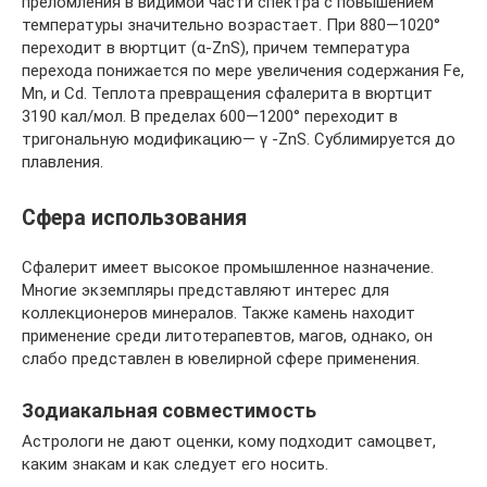
преломления в видимой части спектра с повышением
температуры значительно возрастает. При 880—1020°
переходит в вюртцит (α-ZnS), причем температура
перехода понижается по мере увеличения содержания Fe,
Mn, и Cd. Теплота превращения сфалерита в вюртцит
3190 кал/мол. В пределах 600—1200° переходит в
тригональную модификацию— γ -ZnS. Сублимируется до
плавления.
Сфера использования
Сфалерит имеет высокое промышленное назначение.
Многие экземпляры представляют интерес для
коллекционеров минералов. Также камень находит
применение среди литотерапевтов, магов, однако, он
слабо представлен в ювелирной сфере применения.
Зодиакальная совместимость
Астрологи не дают оценки, кому подходит самоцвет,
каким знакам и как следует его носить.