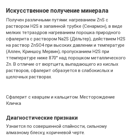
Искусственное получение минерала
Получен различными путями: нагреванием ZnS с
раствором H2S в запаянной трубке (Сенармон), в виде
мелких тетраэдров нагреванием порошка природного
сфалерита с раствором Na2S (Дёльтер), действием H2S
на раствор ZnSO4 при высоких давлении и температуре
(Аллен, Криншоу, Мервин); пропусканием H2S при
ттемпературе ниже 870° над порошком металлического
Zn. В отличие от вюртцита, выпадающего из кислых
растворов, сфалерит образуется в слабокислых и
щелочных растворах.
Сфалерит с кварцем и кальцитом. Месторождение
Кличка
Диагностические признаки
Узнается по совершенной спайности, сильному
алмазному блеску, коричневой черте.