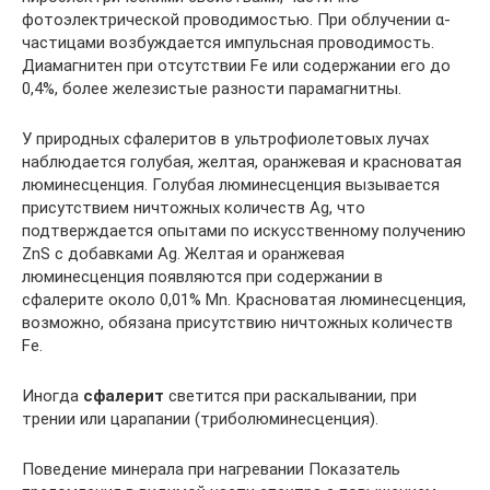
фотоэлектрической проводимостью. При облучении α-
частицами возбуждается импульсная проводимость.
Диамагнитен при отсутствии Fe или содержании его до
0,4%, более железистые разности парамагнитны.
У природных сфалеритов в ультрофиолетовых лучах
наблюдается голубая, желтая, оранжевая и красноватая
люминесценция. Голубая люминесценция вызывается
присутствием ничтожных количеств Ag, что
подтверждается опытами по искусственному получению
ZnS с добавками Ag. Желтая и оранжевая
люминесценция появляются при содержании в
сфалерите около 0,01% Mn. Красноватая люминесценция,
возможно, обязана присутствию ничтожных количеств
Fe.
Иногда
сфалерит
светится при раскалывании, при
трении или царапании (триболюминесценция).
Поведение минерала при нагревании Показатель