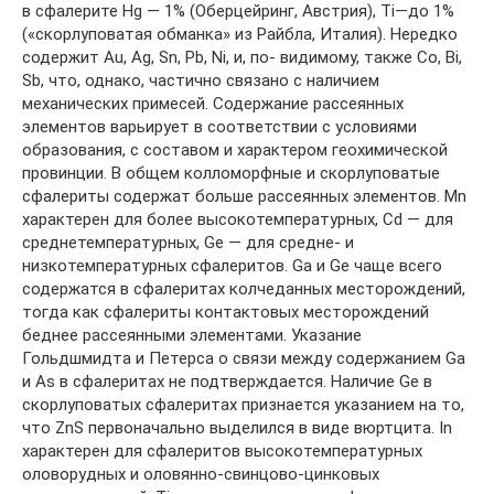
в сфалерите Hg — 1% (Оберцейринг, Австрия), Тi—до 1%
(«скорлуповатая обманка» из Райбла, Италия). Нередко
содержит Au, Ag, Sn, Pb, Ni, и, по- видимому, также Со, Bi,
Sb, что, однако, частично связано с наличием
механических примесей. Содержание рассеянных
элементов варьирует в соответствии с условиями
образования, с составом и характером геохимической
провинции. В общем колломорфные и скорлуповатые
сфалериты содержат больше рассеянных элементов. Mn
характерен для более высокотемпературных, Cd — для
среднетемпературных, Ge — для средне- и
низкотемпературных сфалеритов. Ga и Ge чаще всего
содержатся в сфалеритах колчеданных месторождений,
тогда как сфалериты контактовых месторождений
беднее рассеянными элементами. Указание
Гольдшмидта и Петерса о связи между содержанием Ga
и As в сфалеритах не подтверждается. Наличие Ge в
скорлуповатых сфалеритах признается указанием на то,
что ZnS первоначально выделился в виде вюртцита. In
характерен для сфалеритов высокотемпературных
оловорудных и оловянно-свинцово-цинковых