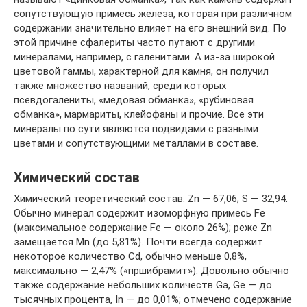
сопутствующую примесь железа, которая при различном
содержании значительно влияет на его внешний вид. По
этой причине сфалериты часто путают с другими
минералами, например, с галенитами. А из-за широкой
цветовой гаммы, характерной для камня, он получил
также множество названий, среди которых
псевдогалениты, «медовая обманка», «рубиновая
обманка», мармариты, клейофаны и прочие. Все эти
минералы по сути являются подвидами с разными
цветами и сопутствующими металлами в составе.
Химический состав
Химический теоретический состав: Zn — 67,06; S — 32,94.
Обычно минерал содержит изоморфную примесь Fe
(максимальное содержание Fe — около 26%); реже Zn
замещается Mn (до 5,81%). Почти всегда содержит
некоторое количество Cd, обычно меньше 0,8%,
максимально — 2,47% («пршибрамит»). Довольно обычно
также содержание небольших количеств Ga, Ge — до
тысячных процента, In — до 0,01%; отмечено содержание