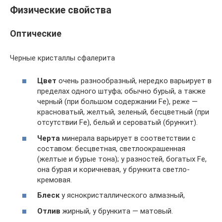
Физические свойства
Оптические
Черные кристаллы сфалерита
Цвет
очень разнообразный, нередко варьирует в
пределах одного штуфа; обычно бурый, а также
черный (при большом содержании Fe), реже —
красноватый, желтый, зеленый, бесцветный (при
отсутствии Fe), белый и сероватый (брункит).
Черта
минерала варьирует в соответствии с
составом: бесцветная, светлоокрашенная
(желтые и бурые тона); у разностей, богатых Fe,
она бурая и коричневая, у брункита светло-
кремовая.
Блеск
у яснокристаллического алмазный,
Отлив
жирный, у брункита — матовый.