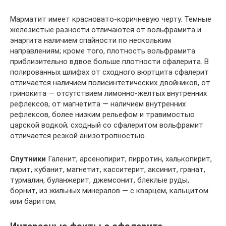
Марматит имеет красновато-коричневую черту. Темные
железистые разности отличаются от вольфрамита и
энаргита наличием спайности по нескольким
направлениям; кроме того, плотность вольфрамита
приблизительно вдвое больше плотности сфалерита. В
полированных шлифах от сходного вюртцита сфалерит
отличается наличием полисинтетических двойников, от
гринокита — отсутствием лимонно-желтых внутренних
рефлексов, от магнетита — наличием внутренних
рефлексов, более низким рельефом и травимостыо
царской водкой; сходный со сфалеритом вольфрамит
отличается резкой анизотропностью.
Спутники
Галенит, арсенопирит, пирротин, халькопирит,
пирит, кубанит, магнетит, касситерит, аксинит, гранат,
турмалин, буланжерит, джемсонит, блеклые руды,
борнит, из жильных минералов — с кварцем, кальцитом
или баритом.