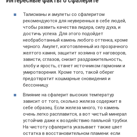
Интересные факты о сфалерите
Талисманы и амулеты со сфалеритом
рекомендуются для неуверенных в себе людей,
чтобы развить качества лидера, силу духа, и
достичь успеха. Для этого подойдет
необработанный камень любого оттенка, кроме
черного. Амулет, изготовленный из прозрачного
желтого камня, защитит хозяина от наговоров,
зависти, сглазов, снизит раздражительность,
злобу и ярость, станет источником гармонии и
умиротворения. Кроме того, такой оберег
предотвратит кошмарные сновидения и
бессонницу.
Влияние на сфалерит высоких температур
зависит от того, сколько железа содержит в
себе образец. Если железа много, то камень
очень легко расплавится, а вот чистый минерал
устойчив даже к воздействию паяльной трубки.
На чистоту сфалерита указывает также цвет
остатка в восстановительном пламени: если