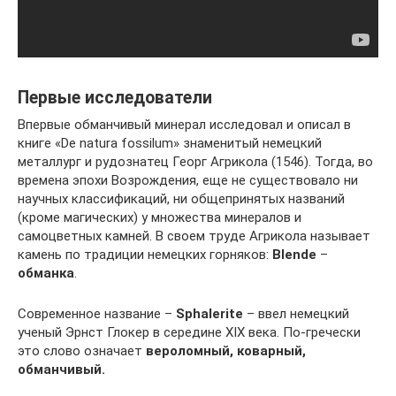
Первые исследователи
Впервые обманчивый минерал исследовал и описал в
книге «De natura fossilum» знаменитый немецкий
металлург и рудознатец Георг Агрикола (1546). Тогда, во
времена эпохи Возрождения, еще не существовало ни
научных классификаций, ни общепринятых названий
(кроме магических) у множества минералов и
самоцветных камней. В своем труде Агрикола называет
камень по традиции немецких горняков:
B
lende
–
обманка
.
Современное название –
Sphalerite
– ввел немецкий
ученый Эрнст Глокер в середине XIX века. По-гречески
это слово означает
вероломный, коварный,
обманчивый.