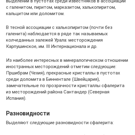
выделений в пустотах среди известняков в ассоциации
с галенитом, пиритом, марказитом, халькопиритом,
кальцитом или доломитом.
В тесной ассоциации с халькопиритом (почти без
галенита) наблюдается в ряде так называемых
колчеданных залежей Урала: месторождения
Карпушинское, им. III Интернационала и др.
Из наиболее интересных в минералогическом отношении
иностранных месторождений отметим следующие:
Пршибрам (Чехия); прекрасные кристаллы в пустотах
среди доломита в Биннентале (Швейцария),
замечательные по прозрачности кристаллы сфалерита
из месторождений района Сантандер (Северная
Испания).
Разновидности
Выделяют следующие разновидности сфалерита: