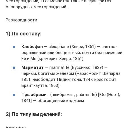
месторождений, Тi отмечается также в сфалеритах
оловорудных месторождений.
Разновидности
1) По составу:
Клейофан
— cleiophane (Хенри, 1851) — светло-
окрашенный или бесцветный, почти без примесей
Fe и Mn (крамерит Хенри, 1851).
Марматит
— marmatite (Буссиньо, 1829) —
черный, богатый железом (марасмолит Шепарда,
1851; ньюболдит Пидингтона, 1847; кристофит
Брайтхаупта, 1863).
Пршибрамит
(пшибрамит, pribramite) [Юо (Huot),
1841] — обогащенный кадмием.
2) По типу выделений: