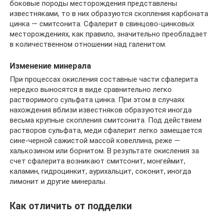
боковые породы месторождения представлены
известняками, то в них образуются скопления карбоната
цинка — смитсонита. Сфалерит в свинцово-цинковых
месторождениях, как правило, значительно преобладает
в количественном отношении над галенитом.
Изменение минерала
При процессах окисления составные части сфалерита
нередко выносятся в виде сравнительно легко
растворимого сульфата цинка. При этом в случаях
нахождения вблизи известняков образуются иногда
весьма крупные скопления смитсонита. Под действием
растворов сульфата, меди сфалерит легко замещается
сине-черной сажистой массой ковеллина, реже —
халькозином или борнитом. В результате окисления за
счет сфалерита возникают смитсонит, монгеймит,
каламин, гидроцинкит, аурихальцит, соконит, иногда
лимонит и другие минералы.
Как отличить от подделки