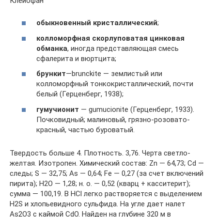
Клейофан
обыкновенный кристаллический
;
колломорфная скорлуповатая цинковая
обманка
, иногда представляющая смесь
сфалерита и вюртцита;
брункит
—brunckite — землистый или
колломорфный тонкокристаллический, почти
белый (Герценберг, 1938);
гумучионит
— gumucionite (Герценберг, 1933).
Почковидный; малиновый, грязно-розовато-
красный, частью буроватый.
Твердость больше 4. Плотность. 3,76. Черта светло-
желтая. Изотропен. Химический состав: Zn — 64,73; Cd —
следы; S — 32,75; As — 0,64; Fe — 0,27 (за счет включений
пирита); H2O — 1,28; н. о. — 0,52 (кварц + касситерит);
сумма — 100,19. В НСl легко растворяется с выделением
H2S и хлопьевидного сульфида. На угле дает налет
As2O3 с каймой CdO. Найден на глубине 320 м в