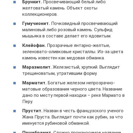
Брункит.
Просвечивающий белый либо
желтоватый камень. Объект охоты
коллекционеров.
Гумучионит.
Почковидный просвечивающий
малиновый либо розовый камень. Сульфид
мышьяка в составе делает его ядовитым.
Клейофан.
Прозрачные янтарно-желтые,
зеленовато-оливковые кристаллы. Из-за цвета
камень известен как медовая обманка.
Маразмолит.
Железистый, хрупкий. Выглядит
трещиноватым, утратившим форму.
Марматит.
Богатые железом непрозрачно-
матовые образования черного цвета. Название
дано по месту первой находки – реке Мармато в
Перу.
Прустит.
Назван в честь французского ученого
Жана Пруста. Выглядит почти как рубин, за что
именуется рубиновой обманкой.
Пршибрамит.
Сложно произносимое название