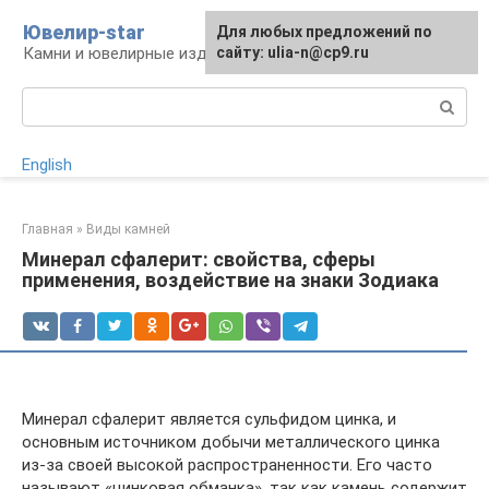
Перейти
Ювелир-star
Для любых предложений по
к
Камни и ювелирные изделия
сайту: ulia-n@cp9.ru
контенту
Поиск:
English
Главная
»
Виды камней
Минерал сфалерит: свойства, сферы
применения, воздействие на знаки Зодиака
Минерал сфалерит является сульфидом цинка, и
основным источником добычи металлического цинка
из-за своей высокой распространенности. Его часто
называют «цинковая обманка», так как камень содержит