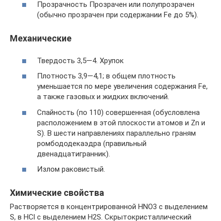
Прозрачность Прозрачен или полупрозрачен
(обычно прозрачен при содержании Fe до 5%).
Механические
Твердость 3,5—4. Хрупок
Плотность 3,9—4,1; в общем плотность
уменьшается по мере увеличения содержания Fe,
а также газовых и жидких включений.
Спайность (по 110) совершенная (обусловлена
расположением в этой плоскости атомов и Zn и
S). В шести направлениях параллельно граням
ромбододекаэдра (правильный
двенадцатигранник).
Излом раковистый.
Химические свойства
Растворяется в концентрированной HNO3 с выделением
S, в HCl с выделением H2S. Скрытокристаллический