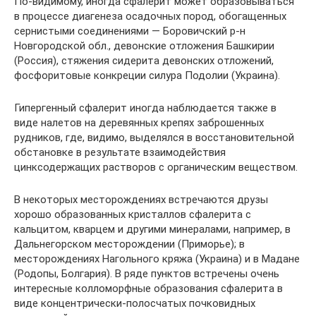
По-видимому, иногда сфалерит может образовываться
в процессе диагенеза осадочных пород, обогащенных
сернистыми соединениями — Боровичский р-н
Новгородской обл., девонские отложения Башкирии
(Россия), стяжения сидерита девонских отложений,
фосфоритовые конкреции силура Подолии (Украина).
Гипергенный сфалерит иногда наблюдается также в
виде налетов на деревянных крепях заброшенных
рудников, где, видимо, выделялся в восстановительной
обстановке в результате взаимодействия
цинксодержащих растворов с органическим веществом.
В некоторых месторождениях встречаются друзы
хорошо образованных кристаллов сфалерита с
кальцитом, кварцем и другими минералами, например, в
Дальнегорском месторождении (Приморье); в
месторождениях Нагольного кряжа (Украина) и в Мадане
(Родопы, Болгария). В ряде пунктов встречены очень
интересные колломорфные образования сфалерита в
виде концентрически-полосчатых почковидных