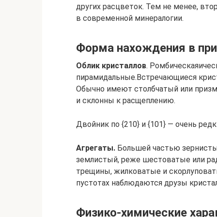
других расцветок. Тем не менее, вто
в современной минералогии.
Форма нахождения в пр
Облик кристаллов
. Ромбическаяичес
пирамидальные.Встречающиеся крист
Обычно имеют столбчатый или призм
и склонны к расщеплению.
Двойник по {210} и {101} — очень редк
Агрегаты.
Большей частью зернистые
землистый, реже шестоватые или ра
трещины, жилковатые и скорлуповаты
пустотах наблюдаются друзы кристал
Физико-химические хара