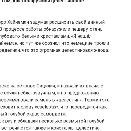
о том, как обнаружили целестиновое
рр Хайнеман задумал расширить свой винный
 В процессе работы обнаружили пещеру, стены
лубовато-белыми кристаллами. «Я нашёл
йнеман, но тут же осознал, что немецкие тролли
еделили, что это огромная целестиновая жеода.
ке на острове Сицилия, и назвали их вначале
ие сочли неблагозвучным, и по предложению
переименовали камень в «целестин». Термин это
ходит к слову «caelestis», что переводится как
ный голубой окрас самоцвета.
к раз и обладали несколько размытой голубой
де встречаются также и кристаллы целестина