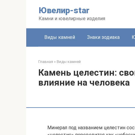
Перейти
Ювелир-star
к
контенту
Камни и ювелирные изделия
Виды камней
Знаки зодиака
Ю
Главная
»
Виды камней
Камень целестин: сво
влияние на человека
Минерал под названием целестин сос
«целестис» переводится как «небесны