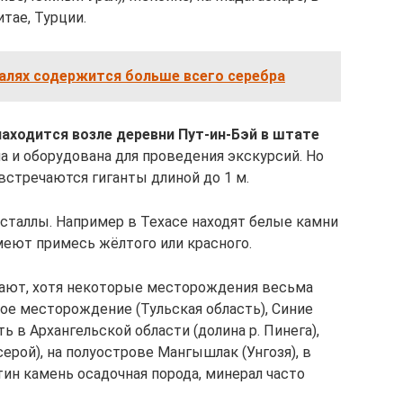
тае, Турции.
алях содержится больше всего серебра
находится возле деревни Пут-ин-Бэй в штате
а и оборудована для проведения экскурсий. Но
встречаются гиганты длиной до 1 м.
таллы. Например в Техасе находят белые камни
меют примесь жёлтого или красного.
вают, хотя некоторые месторождения весьма
ое месторождение (Тульская область), Синие
 в Архангельской области (долина р. Пинега),
ерой), на полуострове Мангышлак (Унгозя), в
тин камень осадочная порода, минерал часто