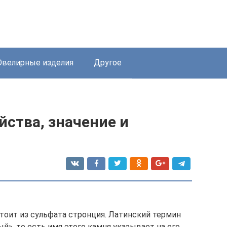
велирные изделия
Другое
йства, значение и
тоит из сульфата стронция. Латинский термин
й», то есть имя этого камня указывает на его