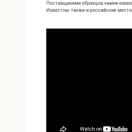
Поставщиками образцов камня ювели
Известны также и российские место