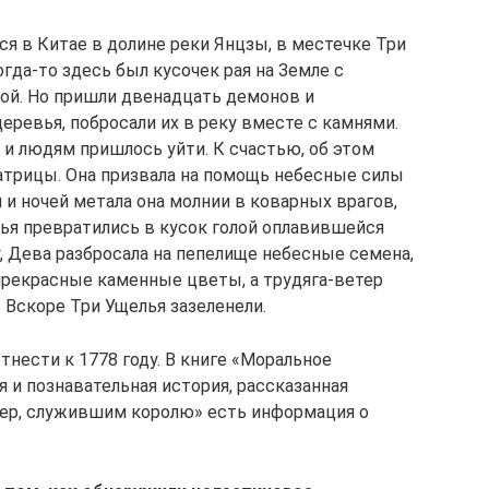
 в Китае в долине реки Янцзы, в местечке Три
гда-то здесь был кусочек рая на Земле с
ой. Но пришли двенадцать демонов и
еревья, побросали их в реку вместе с камнями.
 и людям пришлось уйти. К счастью, об этом
атрицы. Она призвала на помощь небесные силы
 и ночей метала она молнии в коварных врагов,
лья превратились в кусок голой оплавившейся
, Дева разбросала на пепелище небесные семена,
прекрасные каменные цветы, а трудяга-ветер
 Вскоре Три Ущелья зазеленели.
нести к 1778 году. В книге «Моральное
я и познавательная история, рассказанная
Фер, служившим королю» есть информация о