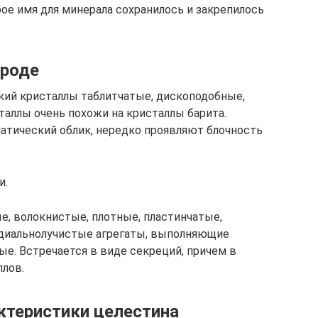
рое имя для минерала сохранилось и закрепилось
ироде
кий кристаллы таблитчатые, дископодобные,
аллы очень похожи на кристаллы барита.
атический облик, нередко проявляют блочность
и.
, волокнистые, плотные, пластинчатые,
диальнолучистые агрегаты, выполняющие
е. Встречается в виде секреций, причем в
лов.
ктеристики целестина