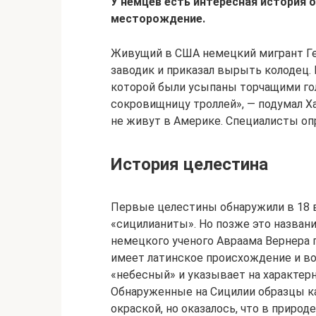
У немцев есть интересная история 
месторождение.
Живущий в США немецкий мигрант Ге
заводик и приказал вырыть колодец.
которой были усыпаны торчащими го
сокровищницу троллей», — подумал Ха
не живут в Америке. Специалисты опр
История целестина
Первые целестины обнаружили в 18 ве
«сицилианиты». Но позже это назван
немецкого ученого Авраама Вернера 
имеет латинское происхождение и вос
«небесный» и указывает на характер
Обнаруженные на Сицилии образцы ка
окраской, но оказалось, что в приро