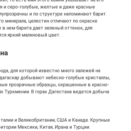
я и серо-голубые, желтые и даже красные
лупрозрачны и по структуре напоминают барит.
го минерала, целестин отличают по окраске
е в нем барита дает зеленый оттенок, для
тся яркий малиновый цвет.
на
ода, для которой известно много залежей на
Мадагаскар добывают небесно-голубые кристаллы,
ные прозрачные образцы, окрашенные в красно-
х Туркмении. В горах Дагестана ведется добыча
талии и Великобритании, США и Канаде. Крупные
тории Мексики, Китая, Ирана и Турции.