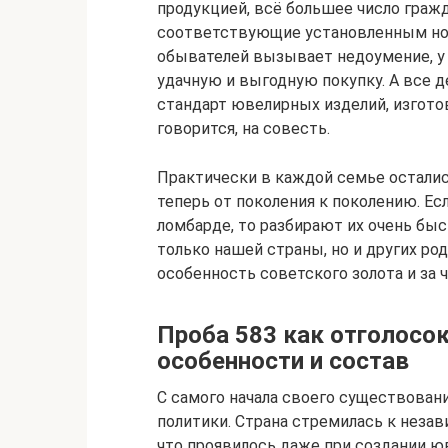
продукцией, всё большее число гражд
соответствующие установленным норм
обывателей вызывает недоумение, у
удачную и выгодную покупку. А все д
стандарт ювелирных изделий, изгото
говорится, на совесть.
Практически в каждой семье осталис
теперь от поколения к поколению. Ес
ломбарде, то разбирают их очень бы
только нашей страны, но и других ро
особенность советского золота и за ч
Проба 583 как отголосок
особенности и состав
С самого начала своего существован
политики. Страна стремилась к незав
что проявилось даже при создании ю