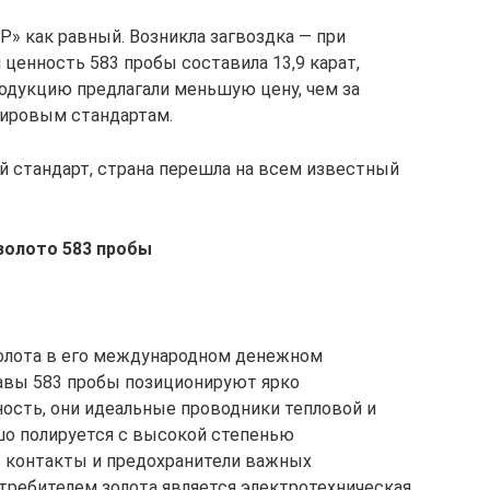
Р» как равный. Возникла загвоздка — при
ценность 583 пробы составила 13,9 карат,
одукцию предлагали меньшую цену, чем за
ировым стандартам.
 стандарт, страна перешла на всем известный
золото 583 пробы
золота в его международном денежном
лавы 583 пробы позиционируют ярко
сть, они идеальные проводники тепловой и
шо полируется с высокой степенью
т контакты и предохранители важных
ребителем золота является электротехническая