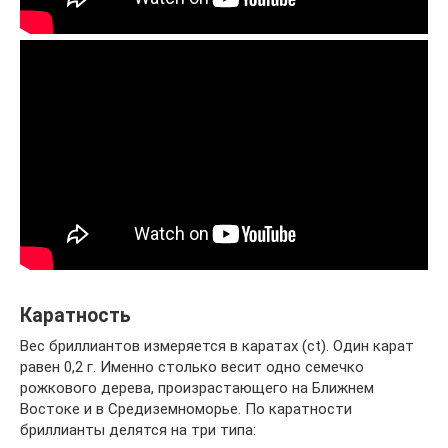
Каратность
Вес бриллиантов измеряется в каратах (ct). Один карат
равен 0,2 г. Именно столько весит одно семечко
рожкового дерева, произрастающего на Ближнем
Востоке и в Средиземноморье. По каратности
бриллианты делятся на три типа: