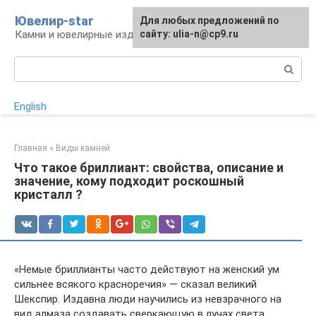
Перейти
Ювелир-star
Для любых предложений по
к
Камни и ювелирные изделия
сайту: ulia-n@cp9.ru
контенту
Поиск:
English
Главная
»
Виды камней
Что такое бриллиант: свойства, описание и
значение, кому подходит роскошный
кристалл ?
«Немые бриллианты часто действуют на женский ум
сильнее всякого красноречия» — сказал великий
Шекспир. Издавна люди научились из невзрачного на
вид алмаза создавать сверкающую в лучах света