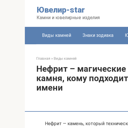
Перейти
Ювелир-star
к
контенту
Камни и ювелирные изделия
Виды камней
Знаки зодиака
Ю
Главная
»
Виды камней
Нефрит – магические
камня, кому подходит
имени
Нефрит — камень, который техничес