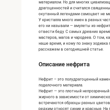
материалом. Но для многих цивилиза
драгоценностей и считался священн
окутанный легендами самоцвет не ме
У кристалла много имен в разных част
его ни называли — амулеты из нефри
отвести беду. С самых древних вре
мастеров, магов и чародеев. О том, к
наше время, и кому по знаку зодиака
расскажем в сегодняшней статье.
Описание нефрита
Нефрит – это полудрагоценный камен
поделочного материала.
Нефрит — это плотный непрозрачный к
жирного в зависимости от химическо
встречаются образцы разных цветов
редким относят синие и красные. На