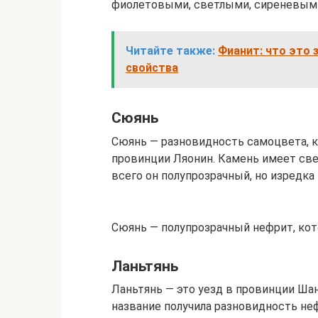
фиолетовыми, светлыми, сиреневыми,
Читайте также:
Фианит: что это 
свойства
Сюянь
Сюянь — разновидность самоцвета, 
провинции Ляонин. Камень имеет све
всего он полупрозрачный, но изредк
Сюянь — полупрозрачный нефрит, кот
Ланьтянь
Ланьтянь — это уезд в провинции Шан
название получила разновидность н