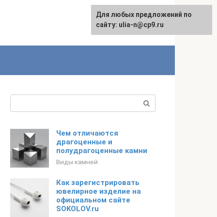
Для любых предложений по
English
сайту: ulia-n@cp9.ru
Поиск:
Чем отличаются
драгоценные и
полудрагоценные камни
Виды камней
Как зарегистрировать
ювелирное изделие на
официальном сайте
SOKOLOV.ru