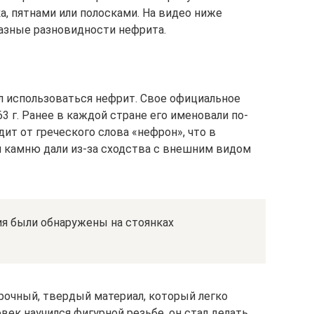
а, пятнами или полосками. На видео ниже
азные разновидности нефрита.
ал использоваться нефрит. Свое официальное
3 г. Ранее в каждой стране его именовали по-
ит от греческого слова «нефрон», что в
мя камню дали из-за сходства с внешним видом
я были обнаружены на стоянках
прочный, твердый материал, который легко
век научился фигурной резьбе, он стал делать