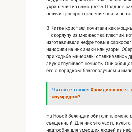
украшения из самоцвета. Позднее ка
получил распространение почти по вс
В Китае кристалл почитали как мощны
— скорлупу из множества пластин, ко
изготавливали нефритовые саркофаги
наносили на них знаки или узоры. Об
при ходьбе минералы сталкивались др
звук отпугивает нечисть. Они облиц
его с порядком, благополучием и имп
Читайте также:
Хромдиопсид: что
изумрудом?
На Новой Зеландии обитали племена 
священный. Для них это часть культа
надгробия для умерших людей из нефр