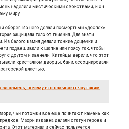
мень наделили мистическими свойствами, и он
ему миру.
й оберег. Из него делали посмертный «доспех»
торая защищала тело от гниения. Для знати
. Из белого камня делали тонкие дощечки и
ереги подвешивали к шапке или поясу так, чтобы
уг с другом и звенели. Китайцы верили, что этот
овывали кристаллом дворцы, бани, ассоциировали
ераторской властью.
 за камень, почему его называют якутским
маори, чьи потомки все еще почитают камень как
 предков. Маори издавна делали статуи героев и
ита. Этот материал и сейчас пользуется