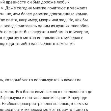
ций древности он был дороже любых
ым. Даже сегодня многие почитают и уважают
ньше, чем более дорогие драгоценные камни.
ях света, например, маори или жад. Но, как бы
та всегда считались одним из лучших способов
мён самоцвет был окружен любовью ювелиров,
ак и для чего можно использовать минерал в
 подходят свойства почечного камня, мы
ь, который часто используется в качестве
амень. Его блеск изменяется от стеклянного до
й формулы и состава экземпляров. В природе
. Наиболее распространены зеленые, к самым
 поверхности минерала может присутствовать