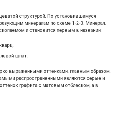
нцеватой структурой. По установившемуся
бразующим минералам по схеме 1-2-3. Минерал,
скопаемом и становится первым в названии:
кварц;
олевой шпат.
ярко выраженными оттенками, главным образом,
Самыми распространенными являются серые и
 оттенок графита с матовым отблеском, а в