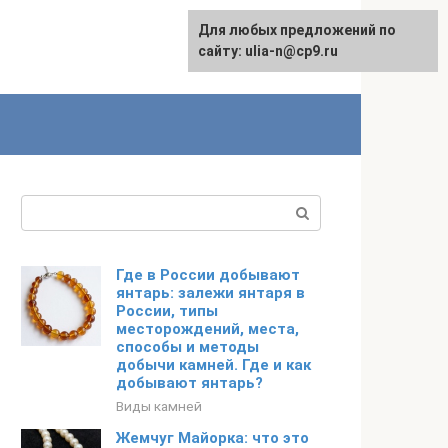
Для любых предложений по
English
сайту: ulia-n@cp9.ru
Поиск:
Где в России добывают
янтарь: залежи янтаря в
России, типы
месторождений, места,
способы и методы
добычи камней. Где и как
добывают янтарь?
Виды камней
Жемчуг Майорка: что это