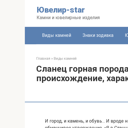
Перейти
Ювелир-star
к
контенту
Камни и ювелирные изделия
Виды камней
Знаки зодиака
Ю
Главная
»
Виды камней
Сланец горная порода
происхождение, хара
И город, и камень, и обувь… И вроде н
обманчивое утверждение. «Я в Сланца