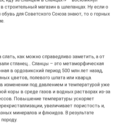
в строительный магазин в шлепанцах. Ну если о
 обувь для Советского Союза знают, то о горных
е.
а слать, как можно справедливо заметить, а от
зывали стланец… Сланцы – это метаморфическая
нная в ордовикский период 500 млн лет назад,
ых цветов, полевого шпата или кварца.
в изменении под давлением и температурой уже
й коры в среде газов и водных растворах из-за
цессов. Повышение температуры ускоряет
ерекристаллизации, увеличивает пористость и,
азных минералов и флюидов. В результате
породу.