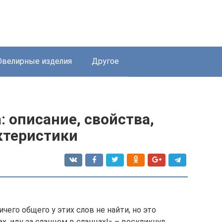
велирные изделия
Другое
: описание, свойства,
ктеристики
ичего общего у этих слов не найти, но это
х, иду за сланцем в сланцах!» – воскликнул